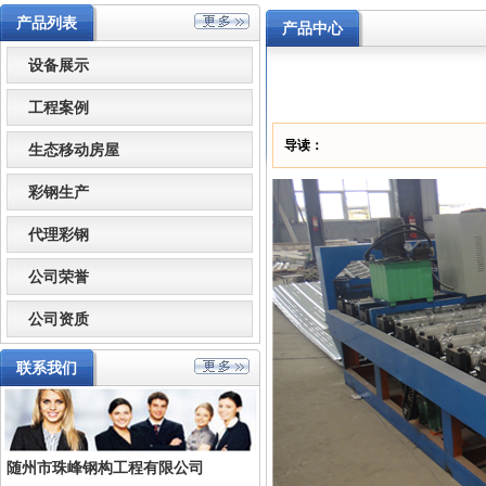
产品列表
产品中心
设备展示
工程案例
导读：
生态移动房屋
彩钢生产
代理彩钢
公司荣誉
公司资质
联系我们
随州市珠峰钢构工程有限公司