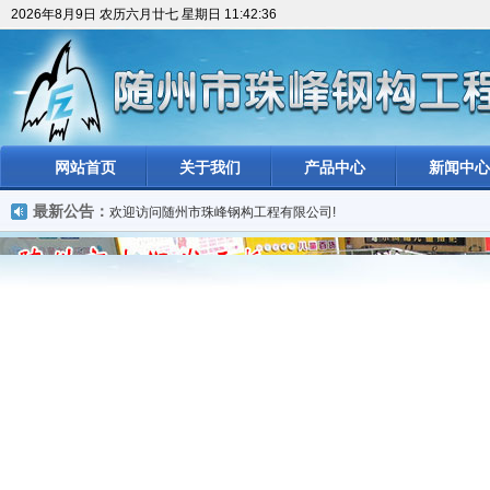
2026年8月9日 农历六月廿七 星期日 11:42:36
网站首页
关于我们
产品中心
新闻中心
最新公告：
欢迎访问随州市珠峰钢构工程有限公司!