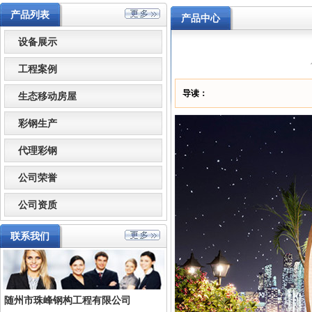
产品列表
产品中心
设备展示
工程案例
导读：
生态移动房屋
彩钢生产
代理彩钢
公司荣誉
公司资质
联系我们
随州市珠峰钢构工程有限公司